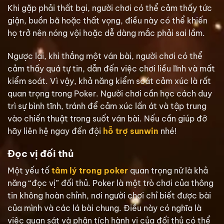
Khi gặp phải thất bại, người chơi có thể cảm thấy tức
giận, buồn bã hoặc thất vọng, điều này có thể khiến
họ trở nên nóng vội hoặc dễ dàng mắc phải sai lầm.
Ngược lại, khi thắng một ván bài, người chơi có thể
cảm thấy quá tự tin, dẫn đến việc chơi liều lĩnh và mất
kiểm soát. Vì vậy, khả năng kiểm soát cảm xúc là rất
quan trọng trong Poker. Người chơi cần học cách duy
trì sự bình tĩnh, tránh để cảm xúc lấn át và tập trung
vào chiến thuật trong suốt ván bài. Nếu cần giúp đỡ
hãy liên hệ ngay đến đội
hỗ trợ sunwin
nhé!
Đọc vị đối thủ
Một yếu tố
tâm lý trong poker
quan trọng nữ là khả
năng “đọc vị” đối thủ. Poker là một trò chơi của thông
tin không hoàn chỉnh, nơi người chơi chỉ biết được bài
của mình và các lá bài chung. Điều này có nghĩa là
việc quan sát và phân tích hành vi của đối thủ có thể