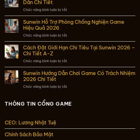
Dẫn Chi Tiết
Người
ở
Chức năng bình luận bị tắt
Chơi
Chính
Vị
Sách
Sunwin Hỗ Trợ Phòng Chống Nghiện Game
Thành
Tự
Niên
Hiệu Quả 2026
Loại
–
ở
Chức năng bình luận bị tắt
Trừ
Hướng
Sunwin
Sunwin
Dẫn
Hỗ
Cách Đặt Giới Hạn Chi Tiêu Tại Sunwin 2026 –
2026
2026
Trợ
&
Chi Tiết A-Z
Phòng
Hướng
ở
Chức năng bình luận bị tắt
Chống
Dẫn
Cách
Nghiện
Chi
Đặt
Sunwin Hướng Dẫn Chơi Game Có Trách Nhiệm
Game
Tiết
Giới
Hiệu
2026 Chi Tiết
Hạn
Quả
ở
Chức năng bình luận bị tắt
Chi
2026
Sunwin
Tiêu
Hướng
Tại
Dẫn
THÔNG TIN CỔNG GAME
Sunwin
Chơi
2026
Game
–
Có
Chi
CEO: Lương Nhật Tuệ
Trách
Tiết
Nhiệm
A-
Chính Sách Bảo Mật
2026
Z
Chi