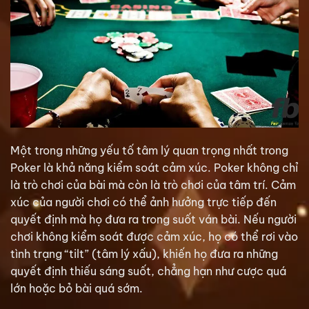
Một trong những yếu tố tâm lý quan trọng nhất trong
Poker là khả năng kiểm soát cảm xúc. Poker không chỉ
là trò chơi của bài mà còn là trò chơi của tâm trí. Cảm
xúc của người chơi có thể ảnh hưởng trực tiếp đến
quyết định mà họ đưa ra trong suốt ván bài. Nếu người
chơi không kiểm soát được cảm xúc, họ có thể rơi vào
tình trạng “tilt” (tâm lý xấu), khiến họ đưa ra những
quyết định thiếu sáng suốt, chẳng hạn như cược quá
lớn hoặc bỏ bài quá sớm.