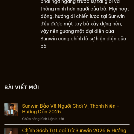
phải ngỡ ngàng trước sự tài giỏi và
thông minh hơn người của bà. Mọi hoạt
động, hướng đi chiến lược tại Sunwin
đều được một tay bà xây dựng nên,
vậy nên gương mặt đại diện của
Sunwin cũng chính là sự hiện diện của
bà
BÀI VIẾT MỚI
Sunwin Bảo Vệ Người Chơi Vị Thành Niên –
Hướng Dẫn 2026
ở
Chức năng bình luận bị tắt
Sunwin
Bảo
Chính Sách Tự Loại Trừ Sunwin 2026 & Hướng
Vệ