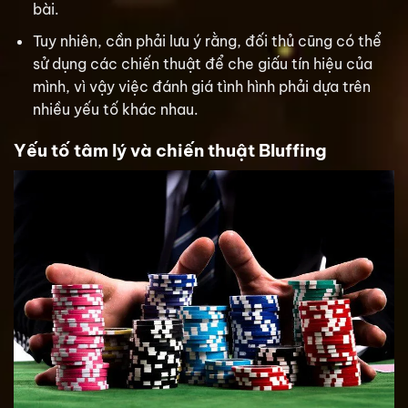
bài.
Tuy nhiên, cần phải lưu ý rằng, đối thủ cũng có thể
sử dụng các chiến thuật để che giấu tín hiệu của
mình, vì vậy việc đánh giá tình hình phải dựa trên
nhiều yếu tố khác nhau.
Yếu tố tâm lý và chiến thuật Bluffing