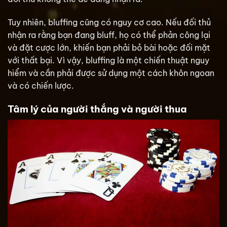
Tuy nhiên, bluffing cũng có nguy cơ cao. Nếu đối thủ
nhận ra rằng bạn đang bluff, họ có thể phản công lại
và đặt cược lớn, khiến bạn phải bỏ bài hoặc đối mặt
với thất bại. Vì vậy, bluffing là một chiến thuật nguy
hiểm và cần phải được sử dụng một cách khôn ngoan
và có chiến lược.
Tâm lý của người thắng và người thua