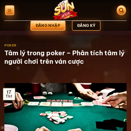
Bỏ
qua
nội
dung
ĐĂNG NHẬP
ĐĂNG KÝ
POKER
Tâm lý trong poker – Phân tích tâm lý
người chơi trên ván cược
17
Th1