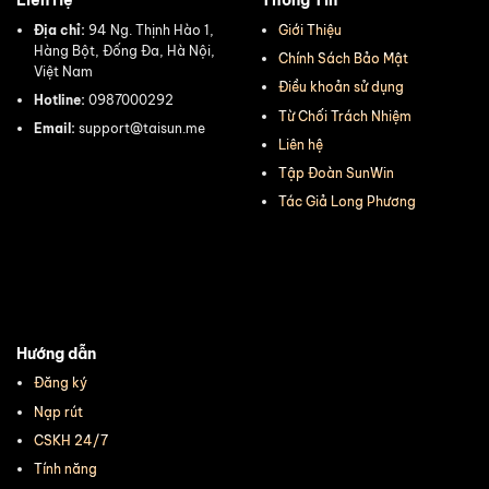
Liên Hệ
Thông Tin
Địa chỉ:
94 Ng. Thịnh Hào 1,
Giới Thiệu
Hàng Bột, Đống Đa, Hà Nội,
Chính Sách Bảo Mật
Việt Nam
Điều khoản sử dụng
Hotline:
0987000292
Từ Chối Trách Nhiệm
Email:
support@taisun.me
Liên hệ
Tập Đoàn SunWin
Tác Giả Long Phương
Hướng dẫn
Đăng ký
Nạp rút
CSKH 24/7
Tính năng