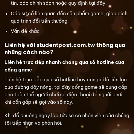
tin, các chính sách hoặc quy định tại đây.
Các sự cố liên quan đến sản phẩm game, giao dịch,
quá trình đổi tiền thưởng
Vấn đề khắc
Liên hệ với studentpost.com.tw thông qua
những cách nào?
Liên hệ trực tiếp nhanh chóng qua số hotline của
cổng game
Liên hệ trực tiếp qua số hotline hay còn gọi là liên lạc
qua đường dây nóng, tại đây cổng game sẽ cung cấp
cho toàn thể người chơi số điện thoại để người chơi
khi cần gấp sẽ gọi vào số này.
Khi đổ chuông ngay lập tức sẽ có nhân viên của chúng
tôi tiếp nhận và phản hồi.