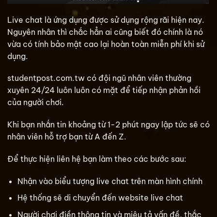
Live chat là ứng dụng được sử dụng rộng rãi hiện nay.
Nguyên nhân thì chắc hẳn ai cũng biết đó chính là nó
vừa có tính bảo mật cao lại hoàn toàn miễn phí khi sử
dụng.
studentpost.com.tw có đội ngũ nhân viên thường
xuyên 24/24 luôn luôn có mặt để tiếp nhận phản hồi
của người chơi.
Khi bạn nhắn tin khoảng từ 1-2 phút ngay lập tức sẽ có
nhân viên hỗ trợ bạn từ A đến Z.
Để thực hiện liên hệ bạn làm theo các bước sau:
Nhận vào biểu tượng live chat trên màn hình chính
Hệ thống sẽ di chuyển đến website live chat
Người chơi điền thông tin và miêu tả vấn đề, thắc