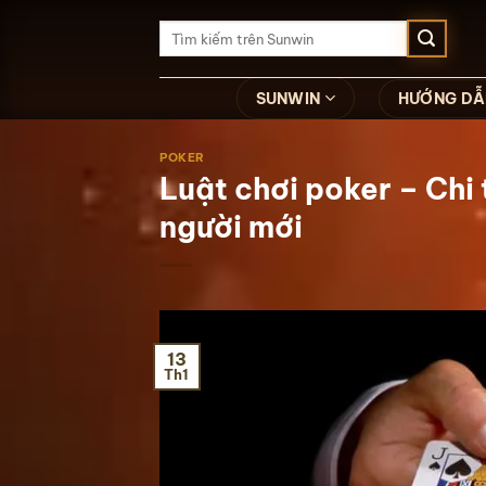
Bỏ
qua
nội
dung
SUNWIN
HƯỚNG DẪ
POKER
Luật chơi poker – Chi 
người mới
13
Th1