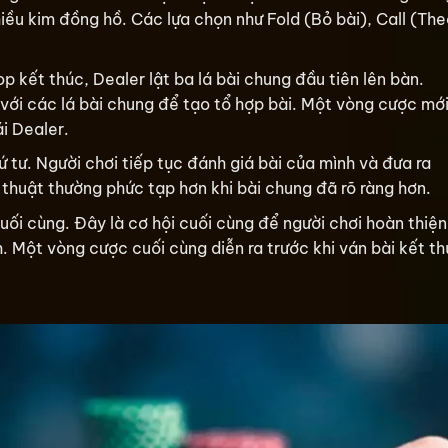
chiều kim đồng hồ. Các lựa chọn như Fold (Bỏ bài), Call (Th
p kết thúc, Dealer lật ba lá bài chung đầu tiên lên bàn.
 với các lá bài chung để tạo tổ hợp bài. Một vòng cược mớ
ái Dealer.
ứ tư. Người chơi tiếp tục đánh giá bài của mình và đưa ra
 thuật thường phức tạp hơn khi bài chung đã rõ ràng hơn.
cuối cùng. Đây là cơ hội cuối cùng để người chơi hoàn thiện
h. Một vòng cược cuối cùng diễn ra trước khi ván bài kết th