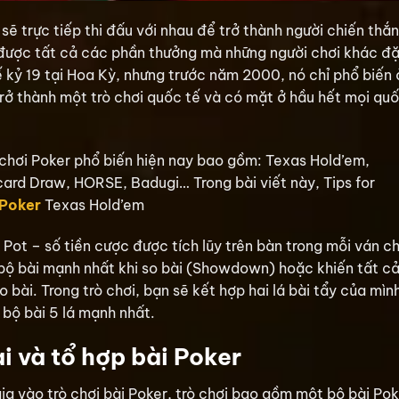
 sẽ trực tiếp thi đấu với nhau để trở thành người chiến thắ
 được tất cả các phần thưởng mà những người chơi khác đặ
ế kỷ 19 tại Hoa Kỳ, nhưng trước năm 2000, nó chỉ phổ biến 
rở thành một trò chơi quốc tế và có mặt ở hầu hết mọi qu
 chơi Poker phổ biến hiện nay bao gồm: Texas Hold’em,
rd Draw, HORSE, Badugi… Trong bài viết này, Tips for
 Poker
Texas Hold’em
Pot – số tiền cược được tích lũy trên bàn trong mỗi ván ch
bộ bài mạnh nhất khi so bài (Showdown) hoặc khiến tất c
o bài. Trong trò chơi, bạn sẽ kết hợp hai lá bài tẩy của mìn
 bộ bài 5 lá mạnh nhất.
ài và tổ hợp bài Poker
a vào trò chơi bài Poker, trò chơi bao gồm một bộ bài Pok