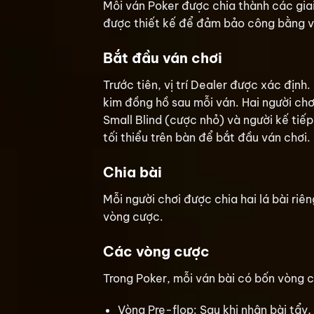
Mỗi ván Poker được chia thành các giai
được thiết kế để đảm bảo công bằng và
Bắt đầu ván chơi
Trước tiên, vị trí Dealer được xác định.
kim đồng hồ sau mỗi ván. Hai người chơ
Small Blind (cược nhỏ) và người kế tiếp
tối thiểu trên bàn để bắt đầu ván chơi.
Chia bài
Mỗi người chơi được chia hai lá bài riê
vòng cược.
Các vòng cược
Trong Poker, mỗi ván bài có bốn vòng cư
Vòng Pre-flop: Sau khi nhận bài tẩy,