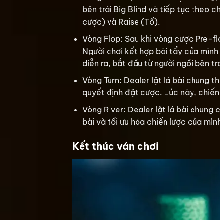
bên trái Big Blind và tiếp tục theo 
cược) và Raise (Tố).
Vòng Flop: Sau khi vòng cược Pre-flo
Người chơi kết hợp bài tẩy của mình
diễn ra, bắt đầu từ người ngồi bên tr
Vòng Turn: Dealer lật lá bài chung th
quyết định đặt cược. Lúc này, chiến
Vòng River: Dealer lật lá bài chung 
bài và tối ưu hóa chiến lược của mìn
Kết thúc ván chơi