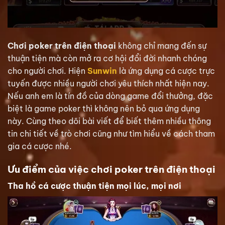
Chơi poker trên điện thoại
không chỉ mang đến sự
thuận tiện mà còn mở ra cơ hội đổi đời nhanh chóng
cho người chơi. Hiện
Sunwin
là ứng dụng cá cược trực
tuyến được nhiều người chơi yêu thích nhất hiện nay.
Nếu anh em là tín đồ của dòng game đổi thưởng, đặc
biệt là game poker thì không nên bỏ qua ứng dụng
này. Cùng theo dõi bài viết để biết thêm nhiều thông
tin chi tiết về trò chơi cũng như tìm hiểu về cách tham
gia cá cược nhé.
Ưu điểm của việc chơi poker trên điện thoại
Tha hồ cá cược thuận tiện mọi lúc, mọi nơi