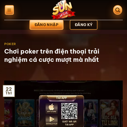
Bỏ
qua
nội
dung
ĐĂNG NHẬP
ĐĂNG KÝ
POKER
Chơi poker trên điện thoại trải
nghiệm cá cược mượt mà nhất
22
Th1