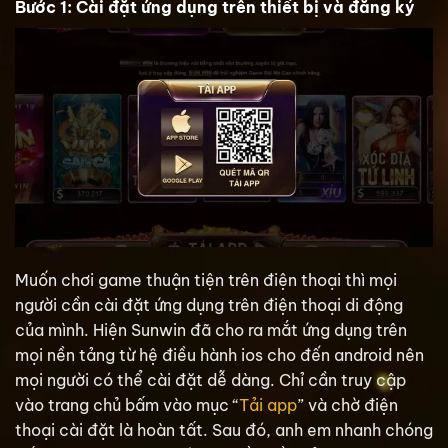
Bước 1: Cài đặt ứng dụng trên thiết bị và đăng ký
Muốn chơi game thuận tiện trên điện thoại thì mọi
người cần cài đặt ứng dụng trên điện thoại di động
của mình. Hiện Sunwin đã cho ra mắt ứng dụng trên
mọi nền tảng từ hệ điều hành ios cho đến android nên
mọi người có thể cài đặt dễ dàng. Chỉ cần truy cập
vào trang chủ bấm vào mục “
Tải app
” và chờ điện
thoại cài đặt là hoàn tất. Sau đó, anh em nhanh chóng