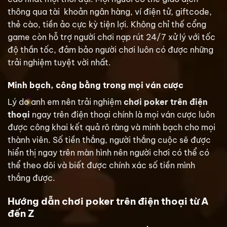
thông qua tài khoản ngân hàng, ví điện tử, giftcode,
thẻ cào, tiền ảo cực kỳ tiện lợi. Không chỉ thế cổng
game còn hỗ trợ người chơi nạp rút 24/7 xử lý với tốc
độ thần tốc, đảm bảo người chơi luôn có được những
trải nghiệm tuyệt vời nhất.
Minh bạch, công bằng trong mọi ván cược
Lý do anh em nên trải nghiệm
chơi poker trên điện
thoại
ngay trên điện thoại chính là mọi ván cược luôn
được công khai kết quả rõ ràng và minh bạch cho mọi
thành viên. Số tiền thắng, người thắng cuộc sẽ được
hiển thị ngay trên màn hình nên người chơi có thể có
thể theo dõi và biết được chính xác số tiền mình
thắng được.
Hướng dẫn chơi poker trên điện thoại từ A
đến Z