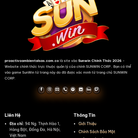
proactivoambientalsas.com.co
là site vào
Sunwin Chính Thức 2026
-
Website chính thức trực thuộc quản lý của chính SUNWIN CORP.. Bạn có thể
vào game SunWin từ trang này do đã được xác minh từ trang chủ SUNWIN
CORP.
Liên Hệ
Thông Tin
Địa chỉ:
94 Ng. Thịnh Hào 1,
Giới Thiệu
Hàng Bột, Đống Đa, Hà Nội,
Chính Sách Bảo Mật
Việt Nam