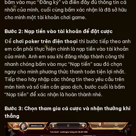
bấm vào mục “Đăng ký” và điền đầy đủ thông tin cá
nhân của mình, cuối cùng bấm xác nhận là đã sở hữu
cho mình một tài khoản chơi game.
Bước 2: Nạp tiền vào tài khoản để đặt cược
Để
chơi poker trên điện thoại
thì bước tiếp theo anh
em cần phải thực hiện chính là nạp tiền vào tài khoản
của mình. Anh em sau khi đăng nhập thành công thì
nhanh chóng bấm vào mục “Nạp tiền” sau đó chọn
ngay cho mình phương thức thanh toán tiện lợi nhất.
Tiếp theo hãy nhập các thông tin theo yêu cầu trên
màn hình và số tiền cần giao dịch, bước cuối là bấm
“Nạp tiền” để xác nhận là hoàn thành nhé.
Bước 3: Chọn tham gia cá cược và nhận thưởng khi
thắng