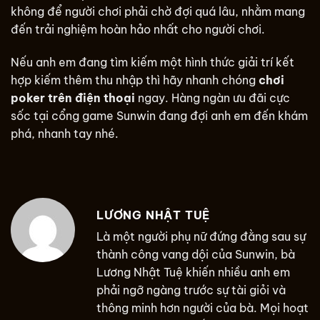
không để người chơi phải chờ đợi quá lâu, nhằm mang
đến trải nghiệm hoàn hảo nhất cho người chơi.
Nếu anh em đang tìm kiếm một hình thức giải trí kết
hợp kiếm thêm thu nhập thì hãy nhanh chóng
chơi
poker trên điện thoại
ngay. Hàng ngàn ưu đãi cực
sốc tại cổng game Sunwin đang đợi anh em đến khám
phá, nhanh tay nhé.
LƯƠNG NHẬT TUỆ
Là một người phụ nữ đứng đằng sau sự
thành công vang dội của Sunwin, bà
Lương Nhật Tuệ khiến nhiều anh em
phải ngỡ ngàng trước sự tài giỏi và
thông minh hơn người của bà. Mọi hoạt