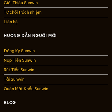
Giới Thiệu Sunwin
Từ chối trách nhiệm
Liên hệ
HƯỚNG DẪN NGƯỜI MỚI
Đăng Ký Sunwin
Nạp Tiền Sunwin
Rút Tiền Sunwin
Tải Sunwin
Quên Mật Khẩu Sunwin
BLOG